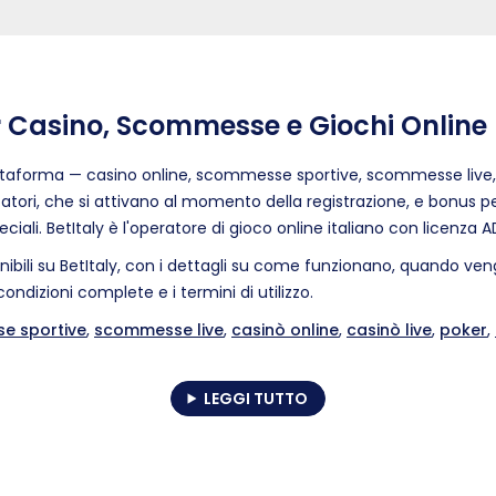
er Casino, Scommesse e Giochi Online
piattaforma — casino online, scommesse sportive, scommesse live, 
catori, che si attivano al momento della registrazione, e bonus pe
ciali. BetItaly è l'operatore di gioco online italiano con licenza A
nibili su BetItaly, con i dettagli su come funzionano, quando ve
ndizioni complete e i termini di utilizzo.
e sportive
,
scommesse live
,
casinò online
,
casinò live
,
poker
,
LEGGI TUTTO