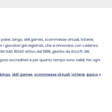
poker, bingo, skill games, scommesse virtuali, lotterie,
r i giocatori già registrati, che si rinnovano con cadenza
DM GAD 16040 attivo dal 1998, gestito da GI.LU.PI. SRL.
ngono accreditati e per quanto tempo sono validi. Per ogni
bingo
,
skill games
,
scommesse virtuali
,
lotterie
,
ippica
e