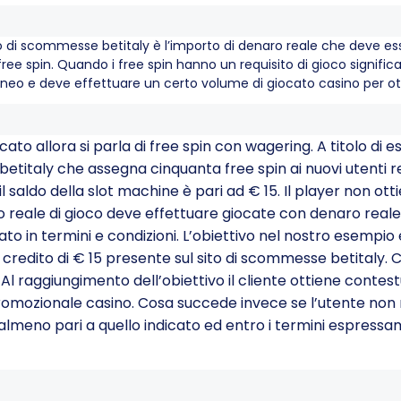
 sito di scommesse betitaly è l’importo di denaro reale che deve 
e free spin. Quando i free spin hanno un requisito di gioco signifi
ntaneo e deve effettuare un certo volume di giocato casino per otte
ocato allora si parla di free spin con wagering. A titolo 
titaly che assegna cinquanta free spin ai nuovi utenti regis
il saldo della slot machine è pari ad € 15. Il player non 
to reale di gioco deve effettuare giocate con denaro reale 
o in termini e condizioni. L’obiettivo nel nostro esempio è 
credito di € 15 presente sul sito di scommesse betitaly. C
o ? Al raggiungimento dell’obiettivo il cliente ottiene cont
 promozionale casino. Cosa succede invece se l’utente non 
lmeno pari a quello indicato ed entro i termini espressamen