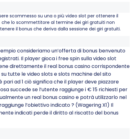
essere scommesso su una o più video slot per ottenere il
ca che lo scommettitore al termine dei giri gratuiti non
nere il bonus che deriva dalla sessione dei giri gratuiti.
di esempio consideriamo un’offerta di bonus benvenuto
trati. Il player gioca i free spin sulla video slot
ottiene direttamente il real bonus casino corrispondente
su tutte le video slots e slots machine del sito
pari ad 1 ciò significa che il player deve piazzare
osa succede se l’utente raggiunge i € 15 richiesti per
estualmente un real bonus casino e potrà utilizzarlo nel
raggiunge l’obiettivo indicato ? (Wagering X1) Il
te indicati perde il diritto al riscatto del bonus