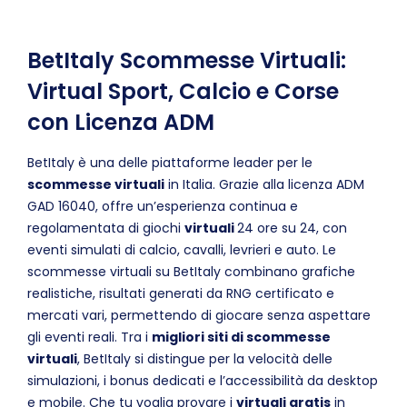
BetItaly Scommesse Virtuali:
Virtual Sport, Calcio e Corse
con Licenza ADM
BetItaly è una delle piattaforme leader per le
scommesse virtuali
in Italia. Grazie alla licenza ADM
GAD 16040, offre un’esperienza continua e
regolamentata di giochi
virtuali
24 ore su 24, con
eventi simulati di calcio, cavalli, levrieri e auto. Le
scommesse virtuali su BetItaly combinano grafiche
realistiche, risultati generati da RNG certificato e
mercati vari, permettendo di giocare senza aspettare
gli eventi reali. Tra i
migliori siti di scommesse
virtuali
, BetItaly si distingue per la velocità delle
simulazioni, i bonus dedicati e l’accessibilità da desktop
e mobile. Che tu voglia provare i
virtuali gratis
in