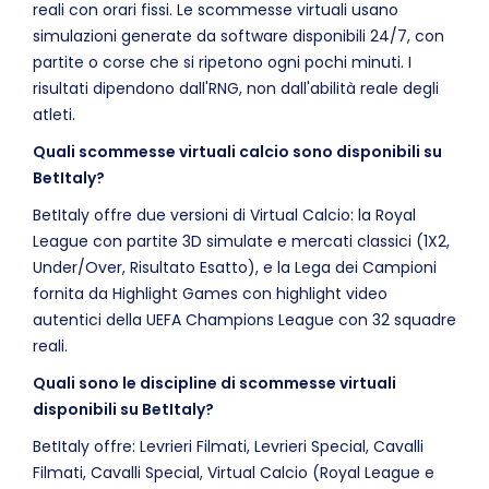
reali con orari fissi. Le scommesse virtuali usano
simulazioni generate da software disponibili 24/7, con
partite o corse che si ripetono ogni pochi minuti. I
risultati dipendono dall'RNG, non dall'abilità reale degli
atleti.
Quali scommesse virtuali calcio sono disponibili su
BetItaly?
BetItaly offre due versioni di Virtual Calcio: la Royal
League con partite 3D simulate e mercati classici (1X2,
Under/Over, Risultato Esatto), e la Lega dei Campioni
fornita da Highlight Games con highlight video
autentici della UEFA Champions League con 32 squadre
reali.
Quali sono le discipline di scommesse virtuali
disponibili su BetItaly?
BetItaly offre: Levrieri Filmati, Levrieri Special, Cavalli
Filmati, Cavalli Special, Virtual Calcio (Royal League e