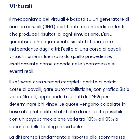
Virtuali
Il meccanismo dei virtuali è basato su un generatore di
numeri casuali (RNG) certificato da enti indipendenti
che produce i risultati di ogni simulazione. L'RNG
garantisce che ogni evento sia statisticamente
indipendente dagli altri: l'esito di una corsa di cavalli
virtuali non è influenzato da quello precedente,
esattamente come accade nelle scommesse su
eventi reali.
Il software crea scenari completi, partite di calcio,
corse di cavalli, gare automobilistiche, con grafica 3D o
video filmati, applicando i risultati dell'RNG per
determinare chi vince. Le quote vengono calcolate in
base alle probabilità statistiche di ogni esito possibile,
con un payout medio che varia tra l'85% e il 95% a
seconda della tipologia di virtuale.
La differenza fondamentale rispetto alle scommesse