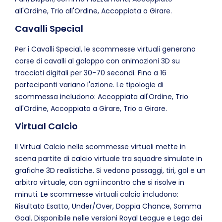
all'Ordine, Trio all'Ordine, Accoppiata a Girare.
Cavalli Special
Per i Cavalli Special, le scommesse virtuali generano
corse di cavalli al galoppo con animazioni 3D su
tracciati digitali per 30-70 secondi. Fino a 16
partecipanti variano l'azione. Le tipologie di
scommessa includono: Accoppiata all'Ordine, Trio
all'Ordine, Accoppiata a Girare, Trio a Girare.
Virtual Calcio
Il Virtual Calcio nelle scommesse virtuali mette in
scena partite di calcio virtuale tra squadre simulate in
grafiche 3D realistiche. Si vedono passaggi, tiri, gol e un
arbitro virtuale, con ogni incontro che si risolve in
minuti. Le scommesse virtuali calcio includono:
Risultato Esatto, Under/Over, Doppia Chance, Somma
Goal. Disponibile nelle versioni Royal League e Lega dei