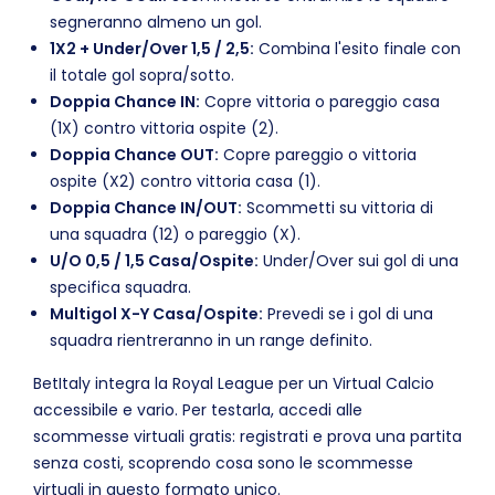
segneranno almeno un gol.
1X2 + Under/Over 1,5 / 2,5:
Combina l'esito finale con
il totale gol sopra/sotto.
Doppia Chance IN:
Copre vittoria o pareggio casa
(1X) contro vittoria ospite (2).
Doppia Chance OUT:
Copre pareggio o vittoria
ospite (X2) contro vittoria casa (1).
Doppia Chance IN/OUT:
Scommetti su vittoria di
una squadra (12) o pareggio (X).
U/O 0,5 / 1,5 Casa/Ospite:
Under/Over sui gol di una
specifica squadra.
Multigol X-Y Casa/Ospite:
Prevedi se i gol di una
squadra rientreranno in un range definito.
BetItaly integra la Royal League per un Virtual Calcio
accessibile e vario. Per testarla, accedi alle
scommesse virtuali gratis: registrati e prova una partita
senza costi, scoprendo cosa sono le scommesse
virtuali in questo formato unico.