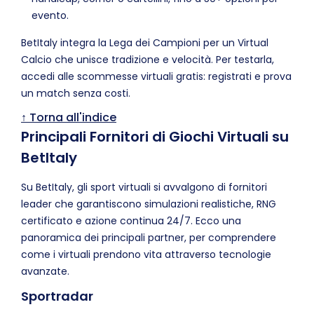
evento.
BetItaly integra la Lega dei Campioni per un Virtual
Calcio che unisce tradizione e velocità. Per testarla,
accedi alle scommesse virtuali gratis: registrati e prova
un match senza costi.
↑ Torna all'indice
Principali Fornitori di Giochi Virtuali su
BetItaly
Su BetItaly, gli sport virtuali si avvalgono di fornitori
leader che garantiscono simulazioni realistiche, RNG
certificato e azione continua 24/7. Ecco una
panoramica dei principali partner, per comprendere
come i virtuali prendono vita attraverso tecnologie
avanzate.
Sportradar