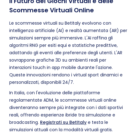
Il Futuro dei Giochi Virtuali e delle
Scommesse Virtuali Online
Le scommesse virtuali su BetItaly evolvono con
intelligenza artificiale (AI) e realtà aumentata (AR) per
simulazioni sempre più immersive. L'AI raffina gli
algoritmi RNG per esiti equi e statistiche predittive,
adattando gli eventi alle preferenze degli utenti. L'AR
sovrappone grafiche 3D su ambienti reali per
interazioni touch in app mobile durante l'azione.
Queste innovazioni rendono i virtual sport dinamici e
personalizzati, disponibili 24/7.
In Italia, con l'evoluzione delle piattaforme
regolamentate ADM, le scommesse virtuali online
diventeranno sempre più integrate con i dati sportivi
reali, offrendo esperienze ibride tra simulazione e
broadcasting.
Registrati su BetItaly
e testa le
simulazioni attuali con la modalità virtuali gratis.