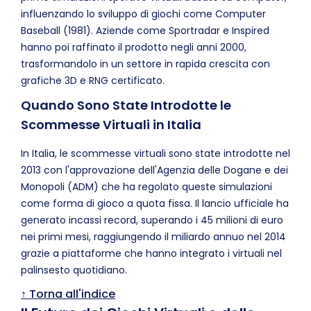
influenzando lo sviluppo di giochi come Computer
Baseball (1981). Aziende come Sportradar e Inspired
hanno poi raffinato il prodotto negli anni 2000,
trasformandolo in un settore in rapida crescita con
grafiche 3D e RNG certificato.
Quando Sono State Introdotte le
Scommesse Virtuali in Italia
In Italia, le scommesse virtuali sono state introdotte nel
2013 con l'approvazione dell'Agenzia delle Dogane e dei
Monopoli (ADM) che ha regolato queste simulazioni
come forma di gioco a quota fissa. Il lancio ufficiale ha
generato incassi record, superando i 45 milioni di euro
nei primi mesi, raggiungendo il miliardo annuo nel 2014
grazie a piattaforme che hanno integrato i virtuali nel
palinsesto quotidiano.
↑ Torna all'indice