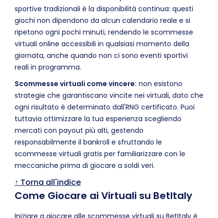
sportive tradizionali è la disponibilità continua: questi
giochi non dipendono da alcun calendario reale e si
ripetono ogni pochi minuti, rendendo le scommesse
virtuali online accessibili in qualsiasi momento della
giornata, anche quando non ci sono eventi sportivi
reali in programma.
Scommesse virtuali come vincere:
non esistono
strategie che garantiscano vincite nei virtuali, dato che
ogni risultato è determinato dall'RNG certificato. Puoi
tuttavia ottimizzare la tua esperienza scegliendo
mercati con payout più alti, gestendo
responsabilmente il bankroll e sfruttando le
scommesse virtuali gratis per familiarizzare con le
meccaniche prima di giocare a soldi veri.
↑ Torna all'indice
Come Giocare ai Virtuali su BetItaly
Iniziare a giocare alle scommesse virtuali su BetItaly è