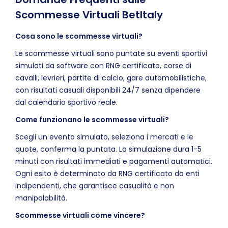
Scommesse Virtuali BetItaly
Cosa sono le scommesse virtuali?
Le scommesse virtuali sono puntate su eventi sportivi
simulati da software con RNG certificato, corse di
cavalli, levrieri, partite di calcio, gare automobilistiche,
con risultati casuali disponibili 24/7 senza dipendere
dal calendario sportivo reale.
Come funzionano le scommesse virtuali?
Scegli un evento simulato, seleziona i mercati e le
quote, conferma la puntata. La simulazione dura 1-5
minuti con risultati immediati e pagamenti automatici.
Ogni esito è determinato da RNG certificato da enti
indipendenti, che garantisce casualità e non
manipolabilità.
Scommesse virtuali come vincere?