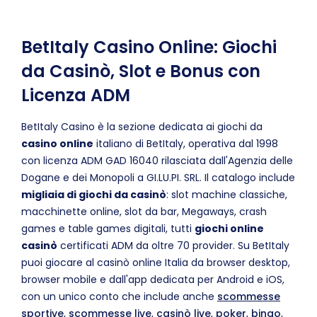
BetItaly Casino Online: Giochi
da Casinò, Slot e Bonus con
Licenza ADM
BetItaly Casino è la sezione dedicata ai giochi da
casino online
italiano di BetItaly, operativa dal 1998
con licenza ADM GAD 16040 rilasciata dall'Agenzia delle
Dogane e dei Monopoli a GI.LU.PI. SRL. Il catalogo include
migliaia di giochi da casinò
: slot machine classiche,
macchinette online, slot da bar, Megaways, crash
games e table games digitali, tutti
giochi online
casinò
certificati ADM da oltre 70 provider. Su BetItaly
puoi giocare al casinò online Italia da browser desktop,
browser mobile e dall'app dedicata per Android e iOS,
con un unico conto che include anche
scommesse
sportive
,
scommesse live
,
casinò live
,
poker
,
bingo
,