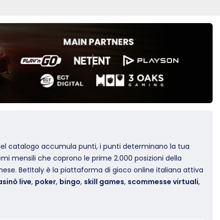
t del catalogo accumula punti, i punti determinano la tua
premi mensili che coprono le prime 2.000 posizioni della
mese. BetItaly è la piattaforma di gioco online italiana attiva
asinò live
,
poker
,
bingo
,
skill games
,
scommesse virtuali
,