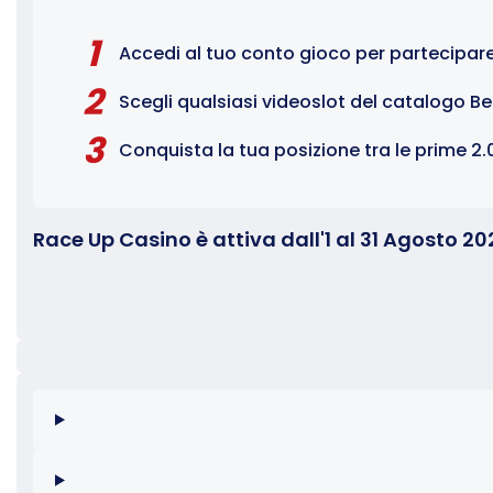
1
Accedi al tuo conto gioco per partecipare
2
Scegli qualsiasi videoslot del catalogo Be
3
Conquista la tua posizione tra le prime 
Race Up Casino è attiva dall'1 al 31 Agosto 20