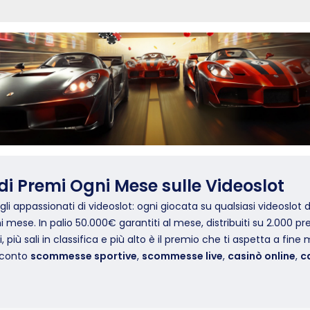
di Premi Ogni Mese sulle Videoslot
gli appassionati di videoslot: ogni giocata su qualsiasi videoslo
ni mese. In palio 50.000€ garantiti al mese, distribuiti su 2.000 
più sali in classifica e più alto è il premio che ti aspetta a fine 
o conto
scommesse sportive
,
scommesse live
,
casinò online
,
c