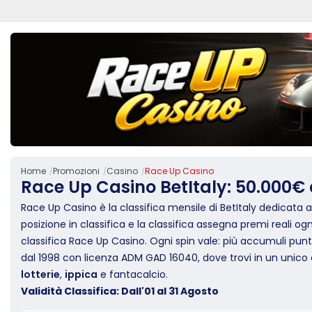
Home
Promozioni
Casino
Race Up Casino
Race Up Casino BetItaly: 50.000€ 
Race Up Casino è la classifica mensile di BetItaly dedicata a
posizione in classifica e la classifica assegna premi reali og
classifica Race Up Casino. Ogni spin vale: più accumuli punti, 
dal 1998 con licenza ADM GAD 16040, dove trovi in un unic
lotterie
,
ippica
e fantacalcio.
Validità Classifica: Dall'01 al 31 Agosto