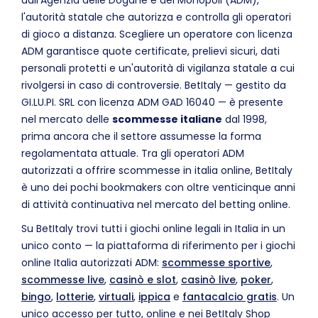
dall'Agenzia delle Dogane e dei Monopoli (ADM),
l'autorità statale che autorizza e controlla gli operatori
di gioco a distanza. Scegliere un operatore con licenza
ADM garantisce quote certificate, prelievi sicuri, dati
personali protetti e un'autorità di vigilanza statale a cui
rivolgersi in caso di controversie. BetItaly — gestito da
GI.LU.PI. SRL con licenza ADM GAD 16040 — è presente
nel mercato delle
scommesse italiane
dal 1998,
prima ancora che il settore assumesse la forma
regolamentata attuale. Tra gli operatori ADM
autorizzati a offrire scommesse in italia online, BetItaly
è uno dei pochi bookmakers con oltre venticinque anni
di attività continuativa nel mercato del betting online.
Su BetItaly trovi tutti i giochi online legali in Italia in un
unico conto — la piattaforma di riferimento per i giochi
online Italia autorizzati ADM:
scommesse sportive
,
scommesse live
,
casinò e slot
,
casinò live
,
poker
,
bingo
,
lotterie
,
virtuali
,
ippica
e
fantacalcio gratis
. Un
unico accesso per tutto, online e nei BetItaly Shop