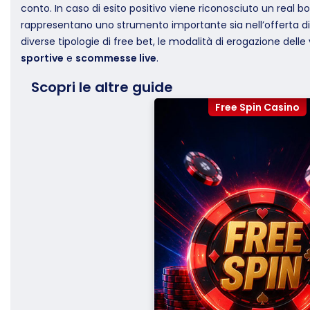
conto. In caso di esito positivo viene riconosciuto un real 
rappresentano uno strumento importante sia nell’offerta di
diverse tipologie di free bet, le modalità di erogazione delle vin
sportive
e
scommesse live
.
Scopri le altre guide
Free Spin Casino