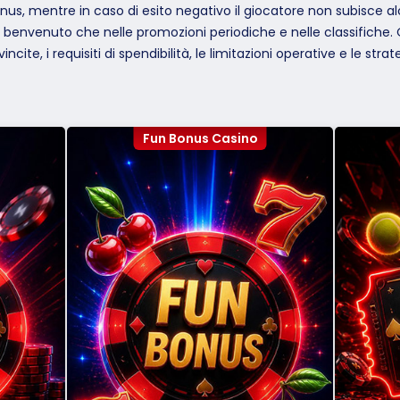
bonus, mentre in caso di esito negativo il giocatore non subisce a
 benvenuto che nelle promozioni periodiche e nelle classifiche. 
cite, i requisiti di spendibilità, le limitazioni operative e le strat
Fun Bonus Casino