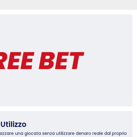
Utilizzo
zzare una giocata senza utilizzare denaro reale dal proprio