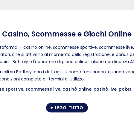
er Casino, Scommesse e Giochi Online
piattaforma — casino online, scommesse sportive, scommesse live, 
catori, che si attivano al momento della registrazione, e bonus pe
ciali. BetItaly è l'operatore di gioco online italiano con licenza A
nibili su BetItaly, con i dettagli su come funzionano, quando ve
ndizioni complete e i termini di utilizzo.
e sportive
,
scommesse live
,
casinò online
,
casinò live
,
poker
,
LEGGI TUTTO