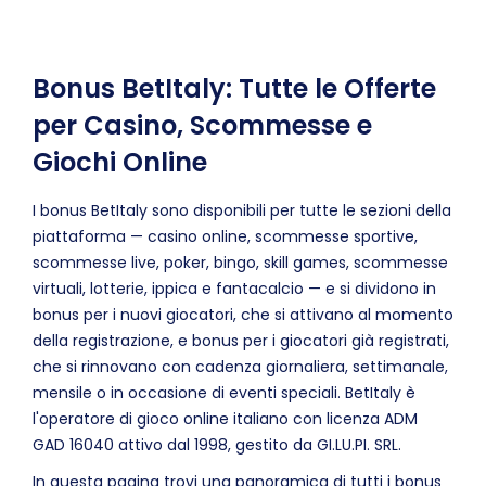
Bonus BetItaly: Tutte le Offerte
per Casino, Scommesse e
Giochi Online
I bonus BetItaly sono disponibili per tutte le sezioni della
piattaforma — casino online, scommesse sportive,
scommesse live, poker, bingo, skill games, scommesse
virtuali, lotterie, ippica e fantacalcio — e si dividono in
bonus per i nuovi giocatori, che si attivano al momento
della registrazione, e bonus per i giocatori già registrati,
che si rinnovano con cadenza giornaliera, settimanale,
mensile o in occasione di eventi speciali. BetItaly è
l'operatore di gioco online italiano con licenza ADM
GAD 16040 attivo dal 1998, gestito da GI.LU.PI. SRL.
In questa pagina trovi una panoramica di tutti i bonus